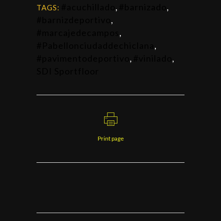
#acuchillado
,
#barnizado
,
TAGS:
#barnizdeportivo
,
#marcajedecampos
,
#Pabellonciudaddechiclana
,
#pavimentodeportivo
,
#vinilado
,
SDI Sportfloor
Print page