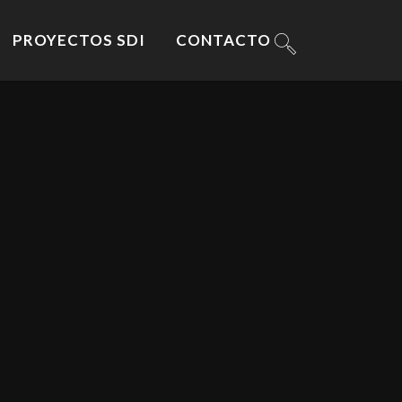
PROYECTOS SDI
CONTACTO