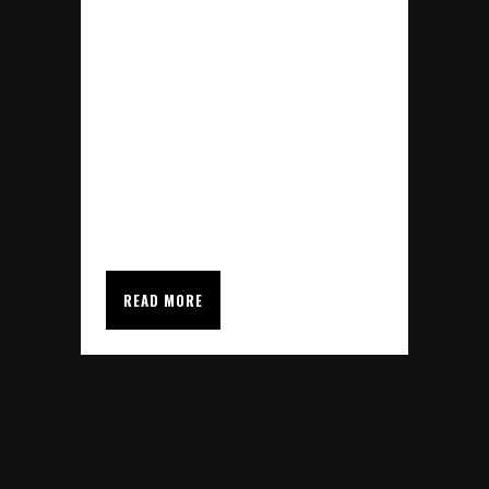
cual SDI Sportfloor ha sido
adjudicataria para realizar las
obras del nuevo polideportivo de
Urnieta. Esta edificación, se
ajusta a las necesidades de las
personas usuarias tanto a nivel
individual como a las que...
READ MORE