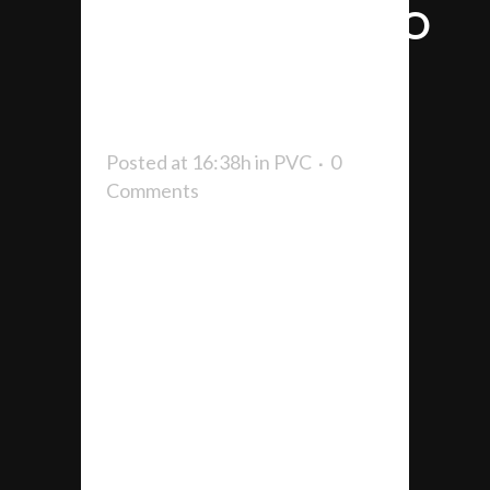
POLIDEPORTIVO
MUNICIPAL
DE AMPUERO
Posted at 16:38h
in
PVC
0
Comments
SDI SPORTFLOOR INSTALA
EN TAN SÓLO 6 DÍAS UN
NUEVO PAVIMENTO
DEPORTIVO DE PVC EN EL
POLIDEPORTIVO DE
AMPUERO SDI Sportfloor, fue la
adjudicataria de la obra del