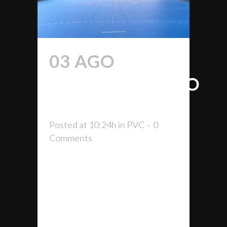
03 AGO
POLIDEPORTIVO
URNIETA
Posted at 10:24h
in
PVC
0
Comments
COMPLEJO DEPORTIVO
PUNTERO CONSTRUIDO EN
URNIETA El nuevo
polideportivo de Urnieta, del