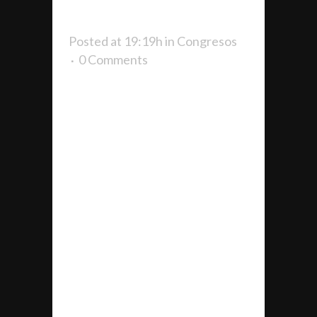
GEPACV
Posted at 19:19h
in
Congresos
0 Comments
GRAN ÉXITO DEL 8º
CONGRESO DE GESTIÓN DEL
DEPORTE DE GEPACV Y EL 4º
CONGRESO DE GESTIÓN DEL
DEPORTE DE FAGDE. La
Asociación de Gestores
Deportivos Profesionales de la
Comunidad Valenciana GEPACV,
ha organizado el congreso en
conmemoración del 25º