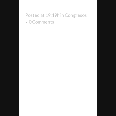
GEPACV
Posted at 19:19h
in
Congresos
0 Comments
GRAN ÉXITO DEL 8º
CONGRESO DE GESTIÓN DEL
DEPORTE DE GEPACV Y EL 4º
CONGRESO DE GESTIÓN DEL
DEPORTE DE FAGDE. La
Asociación de Gestores
Deportivos Profesionales de la
Comunidad Valenciana GEPACV,
ha organizado el congreso en
conmemoración del 25º