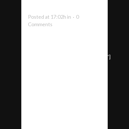
BURELA
Posted at 17:02h
in
0
Comments
[vc_row row_type='row'
text_align='left'
css_animation='element_from_right']
[vc_column width='1/1']
Pavimento JUMP AIR ELITE
Actuación en Pabellón
Polideportivo Vista Alegre,
Burela Superficie 1120 m2
Ubicación Lugo Año 2022
[/vc_column][/vc_row]...