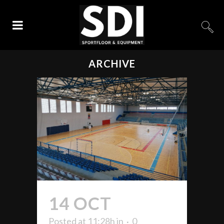
ARCHIVE
14 OCT
TELDE
Posted at 11:28h
in
0