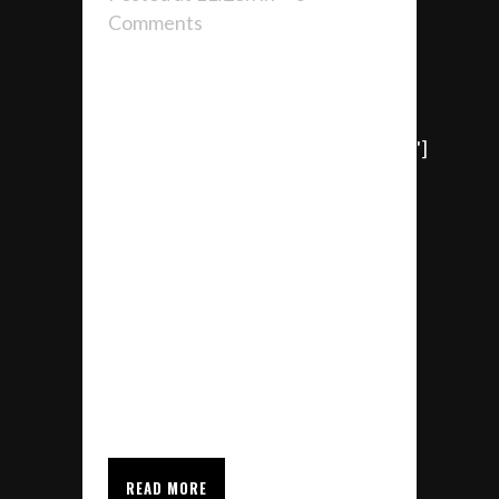
Comments
[vc_row row_type='row'
text_align='left'
css_animation='element_from_right']
[vc_column width='1/1']
Producto BATTEN 38
CHAMPION Actuación
Pabellón Rita Hernández, Telde
Superficie 1.364 m2 Ubicación
Gran Canaria Año 2021
[/vc_column][/vc_row]...
READ MORE