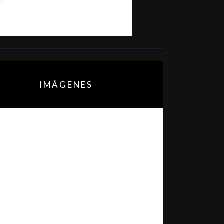
IMÁGENES
mero de plazas. Por lo tanto, esa
a instalación. Es por eso, que esta
.
doptar aplicando otro tipo de
n, optimizando al máximo su