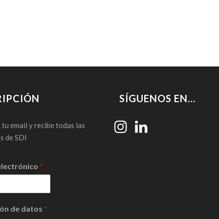
 en cuenta la resistencia, la evacuación de personas y los
 instalaciones para espectadores.
opea UNE-EN 13200-5 (2008)
RIPCIÓN
SÍGUENOS EN…
tu email y recibe todas las
s de SDI
lectrónico
*
ión de datos
*