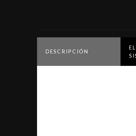
E
DESCRIPCIÓN
S
Grada telescópica, desarrollada para d
versatilidad, que le permite adecuarse 
operatividad, lleva a ocupar unas dim
Este sistema de PLEGADO TELESCÓPICO 
soluciones. También, su diseño tiene e
implantación. Sistema de apertura man