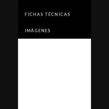
FICHAS TÉCNICAS
IMÁGENES
Este pavimento deportivo
CONIPUR RETOP SDI
Sportfloor PU by Conica,
ofrece una solución económica
y técnicamente sencilla para la
rehabilitación de
revestimientos PUR en
pabellones deportivos. Esta