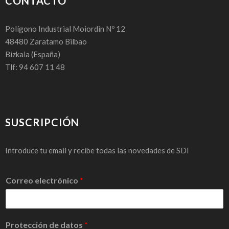
CONTACTO
Polígono Industrial Moiordin Nº 12
48480
Zaratamo Bilbao
Bizkaia
(España)
Tlf: 94 607 11 48
SUSCRIPCIÓN
Introduce tu email y recibe todas las novedades de SDI
C
Correo electrónico
*
o
r
r
e
Protección de datos
o
*