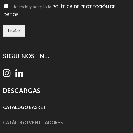
d
He leído y acepto la
POLÍTICA DE PROTECCIÓN DE
e
DATOS
e
l
e
Enviar
c
t
r
ó
SÍGUENOS EN…
n
i
c
o
DESCARGAS
CATÁLOGO
BASKET
CATÁLOGO VENTILADORES