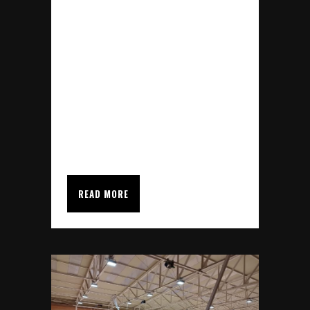
Polideportivo de la ciudad de
petra, Na Capitana, se ha llevado
a cabo una actualización del
pabellón. SDI Sportfloor ha sido
la encargada de realizar las
actuaciones de renovación de
la...
READ MORE