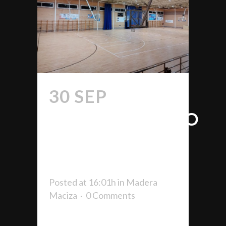
30 SEP
POLIDEPORTIVO
CATI POL,
CONSELL
Posted at 16:01h
in
Madera
Maciza
0 Comments
EL POLIDEPORTIVO CATI POL