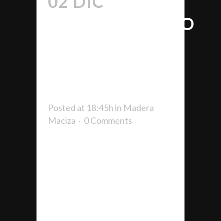
02 DIC
POLIDEPORTIVO
NA
CAPITANA,
PETRA
Posted at 18:45h
in
Madera
Maciza
0 Comments
EL POLIDEPORTIVO NA
CAPITANA DE PETRA
ESTRENARÁ PAVIMENTO Y
EQUIPAMIENTO DEPORTIVO
DE SDI SPORTFLOOR El