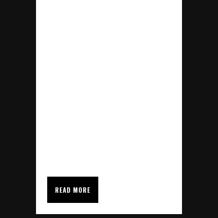
DE CONSELL ESTRENARÁ
NUEVO PAVIMENTO DE SDI
SPORTFLOOR SDI Sportfloor,
continúa dejando su sello en las
Isla Baleares esta vez con la
realización de la obra del
Polideportivo Cati Pol de Consell
en Mallorca. Este Pabellón
dispondrá de un nuevo
pavimento deportivo...
READ MORE